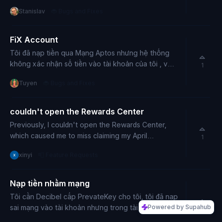
transaction:
Stanislav
🐞 Bugs and Fixes
0xb84ac367fa46b2092e1b5ea7ee5a0bc733ed0b
eff08291764345abf6681e8d94 Destination Solana
wallet: 4VFi…UjrfX Wormholescan status: CCTP
FiX Account
Manual / Pending Claim Decibel issue: The yellow
Tôi đã nạp tiền qua Mạng Aptos nhưng hệ thống
claim button spins indefinitely and never requests
không xác nhận số tiền vào tài khoản của tôi , vui
1
a Solana signature. Portal recovery: No transaction
lòng hãy hỗ trợ thêm mạng APT vào tải khoản
appears in wallet history, and Resume Transaction
Tuyen
🐞 Bugs and Fixes
hoặc cung cấp PriviteKey cho tài khoản của tôi
returns “Transfer not found.”
couldn't open the Rewards Center
Previously, I couldn't open the Rewards Center,
which caused me to miss claiming my April
1
settlement rewards on time. May I ask if there's still
xinyi
📮 Feature Requests
an opportunity to claim them again?
Nạp tiền nhầm mạng
Tôi cần Decibel cấp PrevateKey cho tôi, tôi đã nạp
sai mạng vào tài khoản nhưng trong tài khoản ko
Powered by Supahub
1
hỗ trợ mạng APT